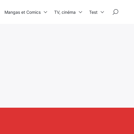
×
Mangas et Comics
TV, cinéma
Test