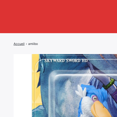
Accueil
›
amiibo