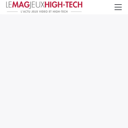
Jeux Vidéo
PC et Hardware
Smartphone et Tablettes
High-Tech
Mangas et Comics
TV, cinéma
Test