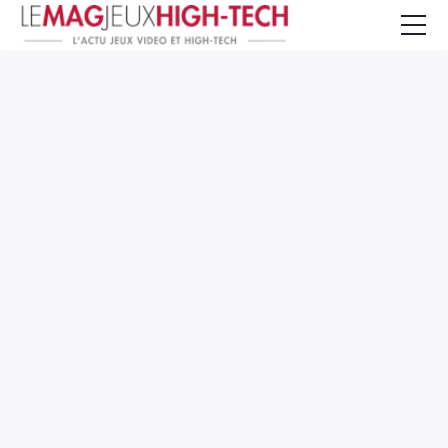
Jeux Vidéo
PC et Hardware
Smartphone et Tablettes
High-Tech
Mangas et Comics
TV, cinéma
Test