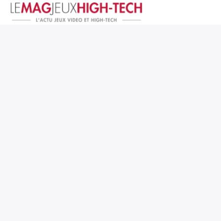
Jeux Vidéo
PC et Hardware
Smartphone et Tablettes
High-Tech
Mangas et Comics
TV, cinéma
Test