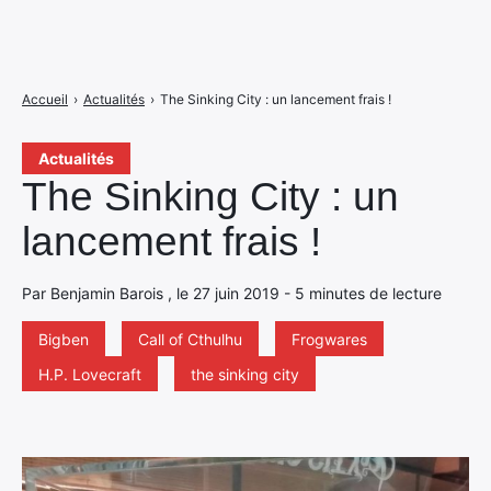
Accueil
›
Actualités
›
The Sinking City : un lancement frais !
Actualités
The Sinking City : un
lancement frais !
Par Benjamin Barois , le 27 juin 2019 - 5 minutes de lecture
Bigben
Call of Cthulhu
Frogwares
H.P. Lovecraft
the sinking city