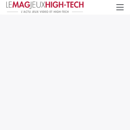
Jeux Vidéo
PC et Hardware
Smartphone et Tablettes
High-Tech
Mangas et Comics
TV, cinéma
Test