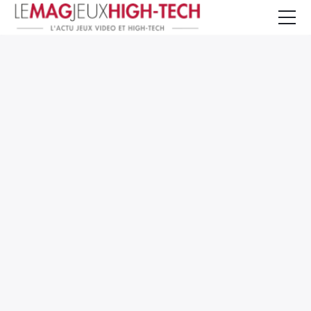
Jeux Vidéo
PC et Hardware
Smartphone et Tablettes
High-Tech
Mangas et Comics
TV, cinéma
Test