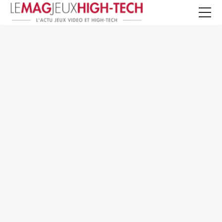
Jeux Vidéo
PC et Hardware
Smartphone et Tablettes
High-Tech
Mangas et Comics
TV, cinéma
Test