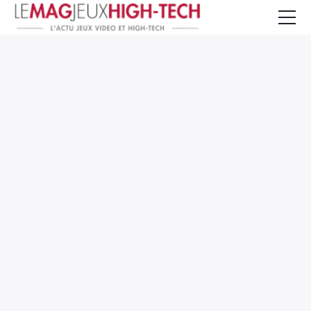
Jeux Vidéo
PC et Hardware
Smartphone et Tablettes
High-Tech
Mangas et Comics
TV, cinéma
Test