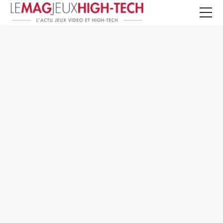
Jeux Vidéo
PC et Hardware
Smartphone et Tablettes
High-Tech
Mangas et Comics
TV, cinéma
Test