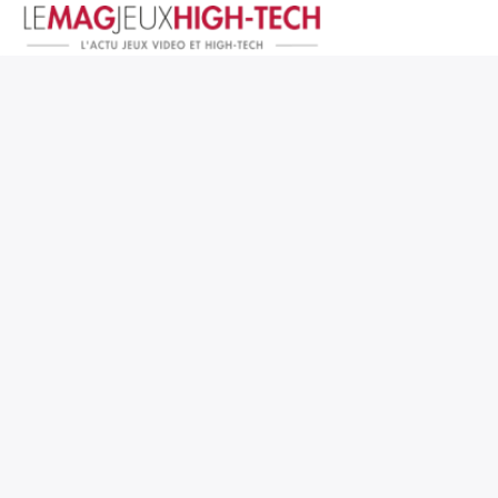
Jeux Vidéo
PC et Hardware
Smartphone et Tablettes
High-Tech
Mangas et Comics
TV, cinéma
Test