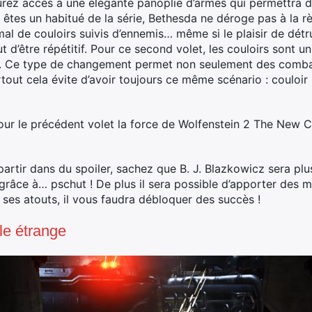
aurez accès à une élégante panoplie d’armes qui permettra d
 êtes un habitué de la série, Bethesda ne déroge pas à la rè
al de couloirs suivis d’ennemis… même si le plaisir de détruir
d’être répétitif. Pour ce second volet, les couloirs sont un
. Ce type de changement permet non seulement des combat
rtout cela évite d’avoir toujours ce même scénario : couloir
ur le précédent volet la force de Wolfenstein 2 The New C
partir dans du spoiler, sachez que B. J. Blazkowicz sera pl
grâce à… pschut ! De plus il sera possible d’apporter des 
r ses atouts, il vous faudra débloquer des succès !
lle étrange