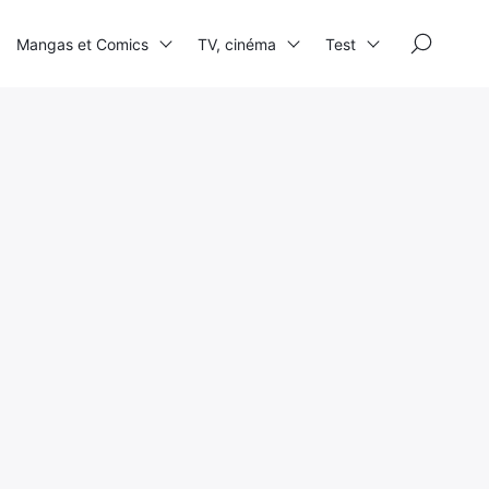
×
Mangas et Comics
TV, cinéma
Test