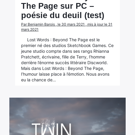
The Page sur PC –
poésie du deuil (test)
Par Benjamin Barois , le 30 mars 2021 , mis à jour le 31
mars 2021
Lost Words : Beyond The Page est le
premier né des studios Sketchbook Games. Ce
jeune studio compte dans ses rangs Rhianna
Pratchett, écrivaine, fille de Terry, l’homme
derrière l’énorme succès littéraire Discworld.
Mais dans Lost Words : Beyond The Page,
l’humour laisse place à l’émotion. Nous avons
eu la chance de…