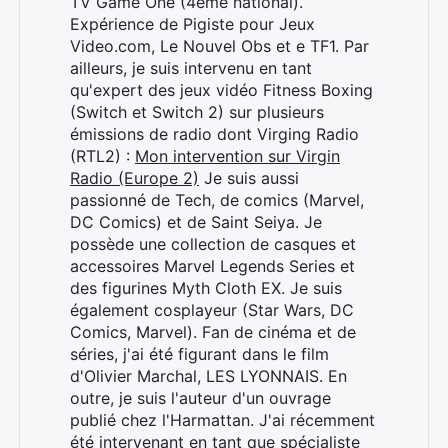
TV Game One (4ème national).
Expérience de Pigiste pour Jeux
Video.com, Le Nouvel Obs et e TF1. Par
ailleurs, je suis intervenu en tant
qu'expert des jeux vidéo Fitness Boxing
(Switch et Switch 2) sur plusieurs
émissions de radio dont Virging Radio
(RTL2) :
Mon intervention sur Virgin
Radio (Europe 2)
Je suis aussi
passionné de Tech, de comics (Marvel,
DC Comics) et de Saint Seiya. Je
possède une collection de casques et
accessoires Marvel Legends Series et
des figurines Myth Cloth EX. Je suis
également cosplayeur (Star Wars, DC
Comics, Marvel). Fan de cinéma et de
séries, j'ai été figurant dans le film
d'Olivier Marchal, LES LYONNAIS. En
outre, je suis l'auteur d'un ouvrage
publié chez l'Harmattan. J'ai récemment
été intervenant en tant que spécialiste