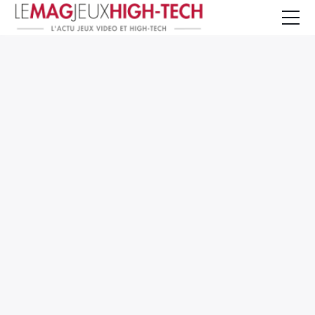
Jeux Vidéo
PC et Hardware
Smartphone et Tablettes
High-Tech
Mangas et Comics
TV, cinéma
Test