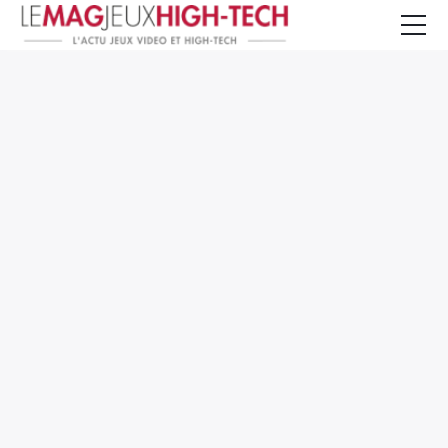
Jeux Vidéo
PC et Hardware
Smartphone et Tablettes
High-Tech
Mangas et Comics
TV, cinéma
Test