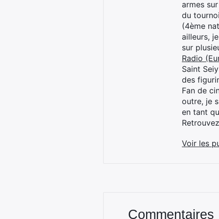
armes sur
du tourno
(4ème nat
ailleurs, 
sur plusi
Radio (Eu
Saint Sei
des figur
Fan de cin
outre, je 
en tant q
Retrouve
Voir les p
Commentaires