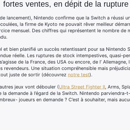
 fortes ventes, en dépit de la rupture
de lancement), Nintendo confirme que la Switch a réussi un
coulées, la firme de Kyoto ne pouvait rêver meilleur démar
rcice mensuel. Des chiffres qui représentent le nombre de 
ndu.
bel et bien planifié un succès retentissant pour sa Nintendo S
ndue réelle. Les ruptures de stock intempestives, quasi-pe
il s’agisse de la France, des USA ou encore, de l’ Allemagne, 
es revendeurs. Une situation compréhensible mais préjudici
tout juste de sortir (découvrez
notre test
).
’autres jeux vont débouler (
Ultra Street Fighter II
, Arms, Spla
 la demande à l’égard de la Switch. Nintendo parviendra-t-il
ombreux- joueurs en demande ? C’est à souhaiter, mais aucu