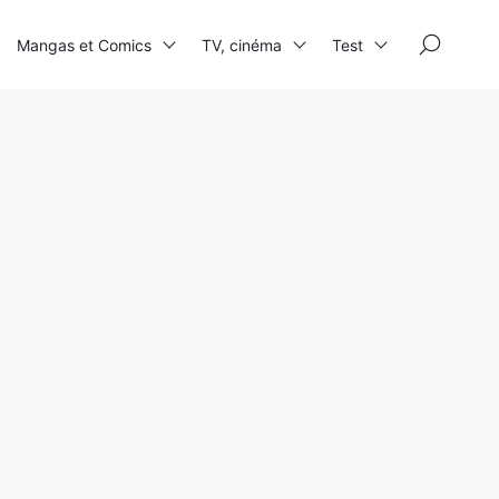
×
Mangas et Comics
TV, cinéma
Test