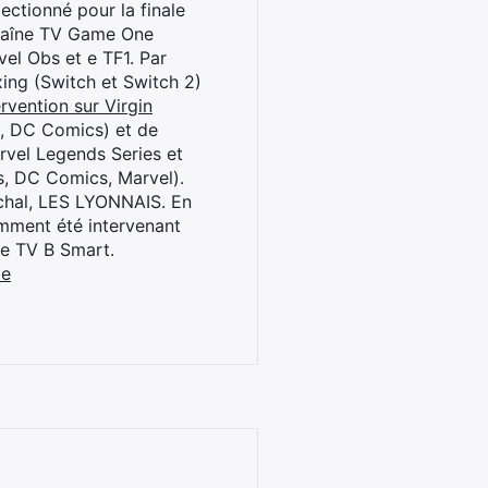
ctionné pour la finale
chaîne TV Game One
el Obs et e TF1. Par
oxing (Switch et Switch 2)
rvention sur Virgin
l, DC Comics) et de
rvel Legends Series et
s, DC Comics, Marvel).
archal, LES LYONNAIS. En
cemment été intervenant
ne TV B Smart.
be