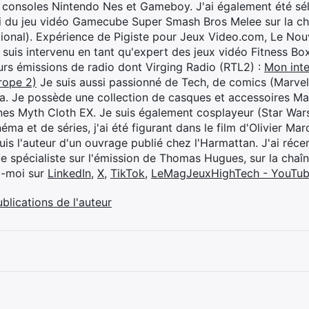
 consoles Nintendo Nes et Gameboy. J'ai également été séle
i du jeu vidéo Gamecube Super Smash Bros Melee sur la 
ional). Expérience de Pigiste pour Jeux Video.com, Le Nouv
je suis intervenu en tant qu'expert des jeux vidéo Fitness B
eurs émissions de radio dont Virging Radio (RTL2) :
Mon inte
rope 2)
Je suis aussi passionné de Tech, de comics (Marve
ya. Je possède une collection de casques et accessoires Ma
ines Myth Cloth EX. Je suis également cosplayeur (Star War
éma et de séries, j'ai été figurant dans le film d'Olivier M
suis l'auteur d'un ouvrage publié chez l'Harmattan. J'ai ré
ue spécialiste sur l'émission de Thomas Hugues, sur la chaî
z-moi sur
LinkedIn
,
X
,
TikTok
,
LeMagJeuxHighTech - YouTu
ublications de l'auteur