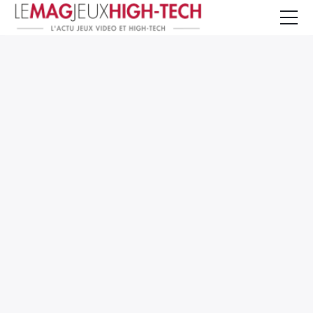
Jeux Vidéo
PC et Hardware
Smartphone et Tablettes
High-Tech
Mangas et Comics
TV, cinéma
Test