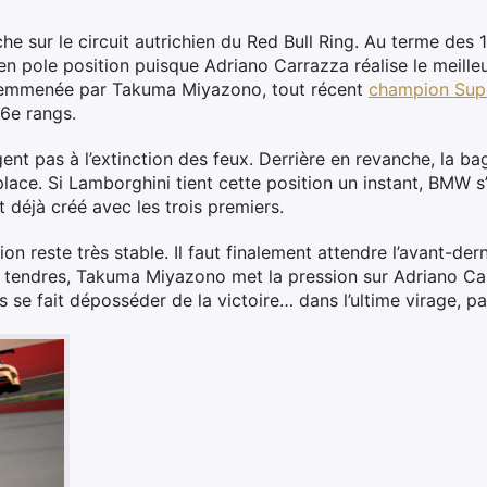
e sur le circuit autrichien du Red Bull Ring. Au terme des 1
 en pole position puisque Adriano Carrazza réalise le meill
u emmenée par Takuma Miyazono, tout récent
champion Sup
6e rangs.
nt pas à l’extinction des feux. Derrière en revanche, la bag
place. Si Lamborghini tient cette position un instant, BMW 
 déjà créé avec les trois premiers.
tion reste très stable. Il faut finalement attendre l’avant-de
us tendres, Takuma Miyazono met la pression sur Adriano Ca
s se fait déposséder de la victoire… dans l’ultime virage, p