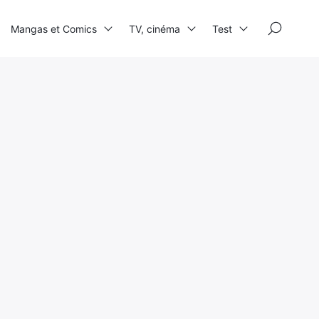
×
Mangas et Comics
TV, cinéma
Test