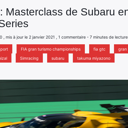
: Masterclass de Subaru e
Series
, mis à jour le 2 janvier 2021 , 1 commentaire - 7 minutes de lecture
port
FIA gran turismo championships
fia gtc
gran
hizal
Simracing
subaru
takuma miyazono