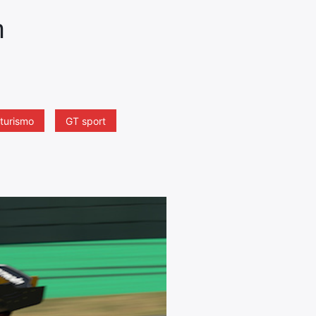
n
 turismo
GT sport