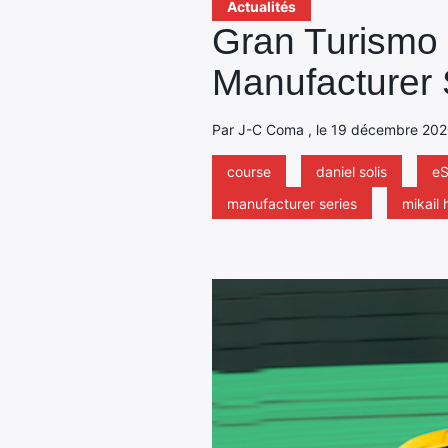
Actualités
Gran Turismo 
Manufacturer 
Par J-C Coma , le 19 décembre 2020 
course
daniel solis
eS
manufacturer series
mikail 