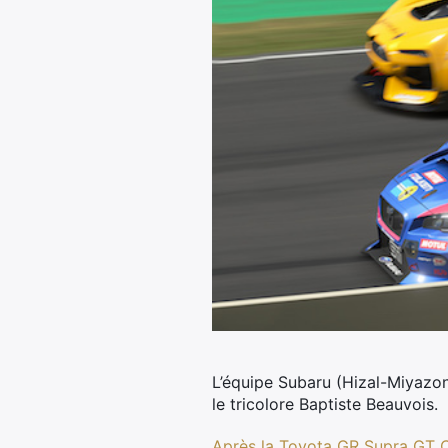
L’équipe Subaru (Hizal-Miyazo
le tricolore Baptiste Beauvois.
Après la Toyota GR Supra GT 