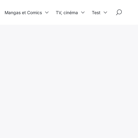
×
Mangas et Comics
TV, cinéma
Test