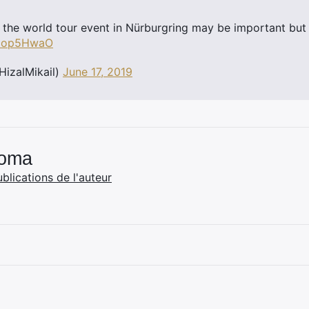
 the world tour event in Nürburgring may be important but G
BIIop5HwaO
HizalMikail)
June 17, 2019
Coma
ublications de l'auteur