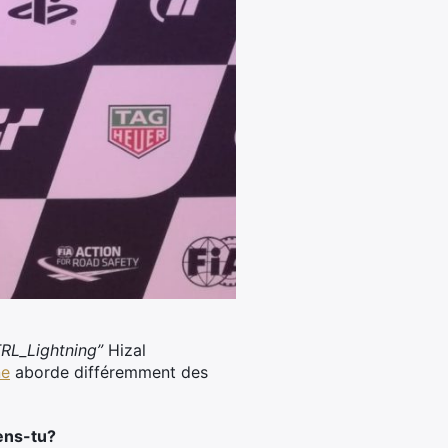
TRL_Lightning”
Hizal
ne
aborde différemment des
ens-tu?