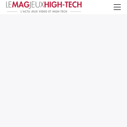
Jeux Vidéo
PC et Hardware
Smartphone et Tablettes
High-Tech
Mangas et Comics
TV, cinéma
Test