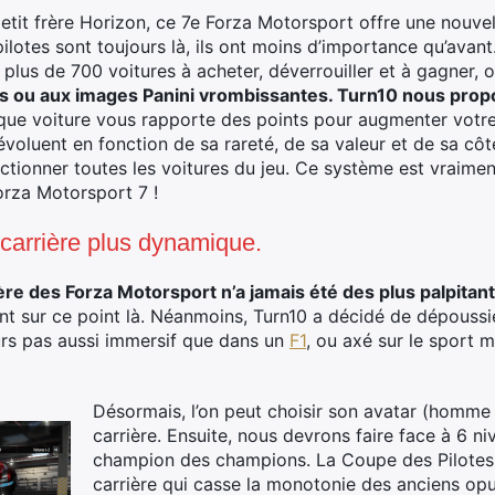
petit frère Horizon, ce 7e Forza Motorsport offre une nouve
pilotes sont toujours là, ils ont moins d’importance qu’avant. 
 plus de 700 voitures à acheter, déverrouiller et à gagner, 
 ou aux images Panini vrombissantes. Turn10 nous propo
ue voiture vous rapporte des points pour augmenter votre 
voluent en fonction de sa rareté, de sa valeur et de sa côt
lectionner toutes les voitures du jeu. Ce système est vraime
orza Motorsport 7 !
 carrière plus dynamique.
ère des Forza Motorsport n’a jamais été des plus palpitan
ent sur ce point là. Néanmoins, Turn10 a décidé de dépouss
jours pas aussi immersif que dans un
F1
, ou axé sur le sport
Désormais, l’on peut choisir son avatar (homme
carrière. Ensuite, nous devrons faire face à 6 n
champion des champions. La Coupe des Pilotes 
carrière qui casse la monotonie des anciens opu