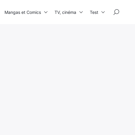
×
Mangas et Comics
TV, cinéma
Test