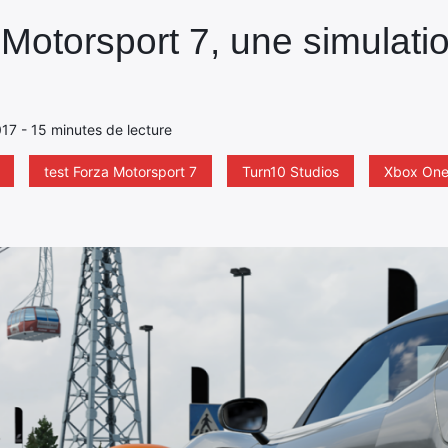
 Motorsport 7, une simulati
017 - 15 minutes de lecture
test Forza Motorsport 7
Turn10 Studios
Xbox On