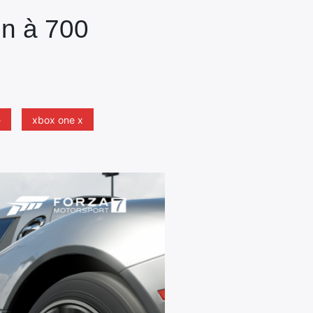
on à 700
e
xbox one x