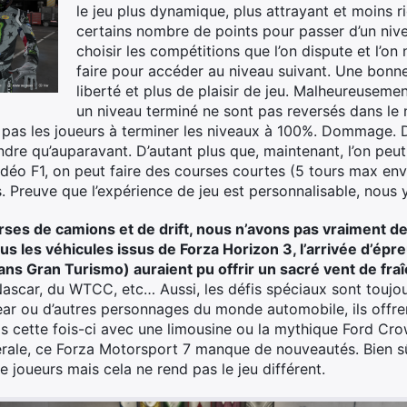
le jeu plus dynamique, plus attrayant et moins rig
certains nombre de points pour passer d’un nivea
choisir les compétitions que l’on dispute et l’on 
faire pour accéder au niveau suivant. Une bonne
liberté et plus de plaisir de jeu. Malheureuseme
un niveau terminé ne sont pas reversés dans le 
 pas les joueurs à terminer les niveaux à 100%. Dommage. 
re qu’auparavant. D’autant plus que, maintenant, l’on peut
éo F1, on peut faire des courses courtes (5 tours max env
s. Preuve que l’expérience de jeu est personnalisable, nous
ses de camions et de drift, nous n’avons pas vraiment d
us les véhicules issus de Forza Horizon 3, l’arrivée d’épre
 Gran Turismo) auraient pu offrir un sacré vent de fraîc
 Nascar, du WTCC, etc… Aussi, les défis spéciaux sont touj
ar ou d’autres personnages du monde automobile, ils offre
is cette fois-ci avec une limousine ou la mythique Ford Cro
ale, ce Forza Motorsport 7 manque de nouveautés. Bien sûr
 joueurs mais cela ne rend pas le jeu différent.