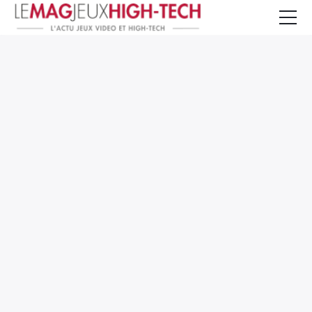
Jeux Vidéo
PC et Hardware
Smartphone et Tablettes
High-Tech
Mangas et Comics
TV, cinéma
Test