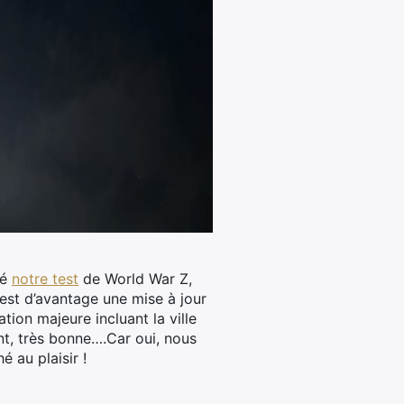
té
notre test
de World War Z,
c’est d’avantage une mise à jour
tion majeure incluant la ville
ent, très bonne….Car oui, nous
é au plaisir !