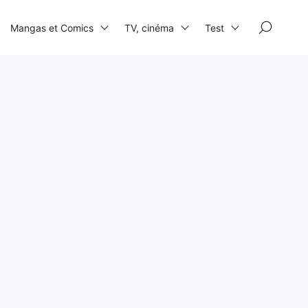
×
Mangas et Comics
TV, cinéma
Test