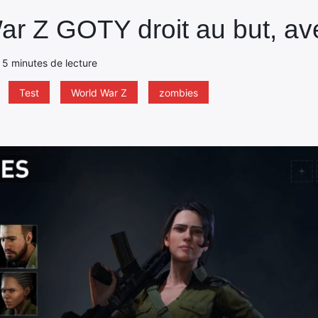
ar Z GOTY droit au but, ave
- 5 minutes de lecture
Test
World War Z
zombies