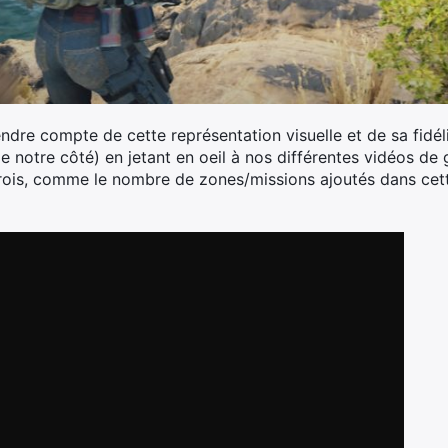
endre compte de cette représentation visuelle et de sa fidél
r de notre côté) en jetant en oeil à nos différentes vidéos d
trois, comme le nombre de zones/missions ajoutés dans cett