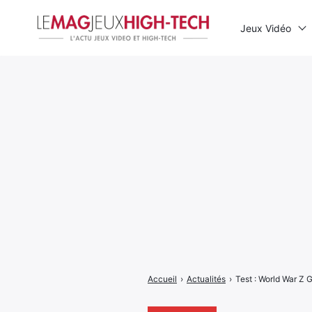
Jeux Vidéo
Rechercher
:
Accueil
›
Actualités
›
Test : World War Z G