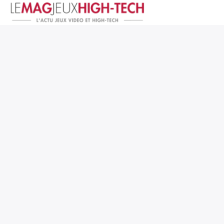
Jeux Vidéo
PC et Hardware
Smartphone et Tablettes
High-Tech
Mangas et Comics
TV, cinéma
Test