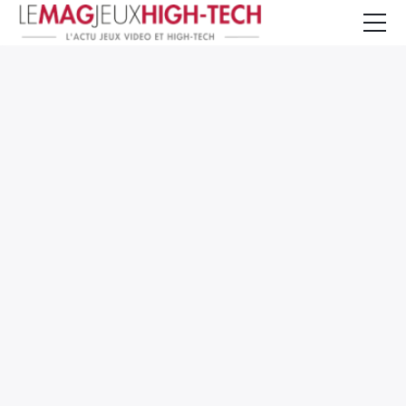
Jeux Vidéo
PC et Hardware
Smartphone et Tablettes
High-Tech
Mangas et Comics
TV, cinéma
Test