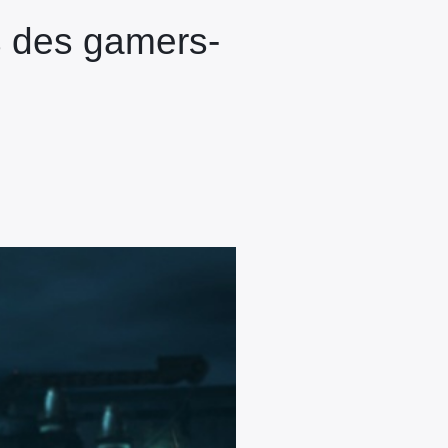
rs des gamers-