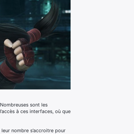
. Nombreuses sont les
d’accès à ces interfaces, où que
 leur nombre s’accroitre pour