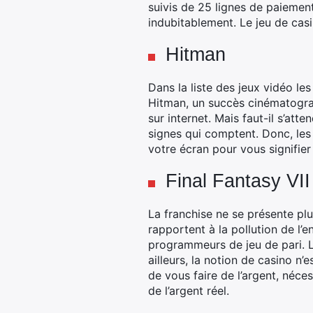
suivis de 25 lignes de paiemen
indubitablement. Le jeu de casi
Hitman
Dans la liste des jeux vidéo le
Hitman, un succès cinématograp
sur internet. Mais faut-il s’at
signes qui comptent. Donc, les
votre écran pour vous signifier
Final Fantasy VII
La franchise ne se présente pl
rapportent à la pollution de l’e
programmeurs de jeu de pari. L
ailleurs, la notion de casino n’
de vous faire de l’argent, néce
de l’argent réel.