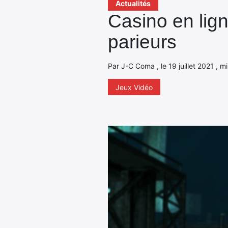
Actualités
Casino en lign
parieurs
Par J-C Coma , le 19 juillet 2021 , m
Jeux Vidéo