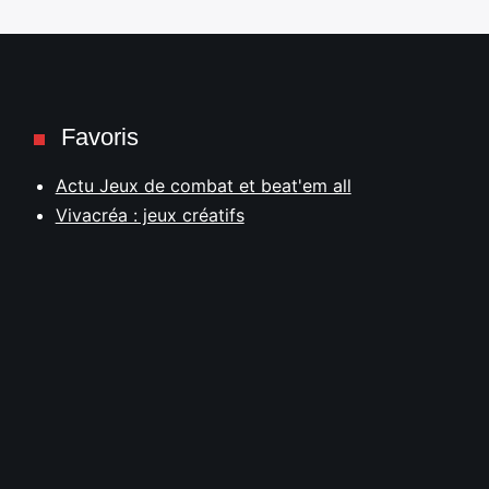
Favoris
Actu Jeux de combat et beat'em all
Vivacréa : jeux créatifs