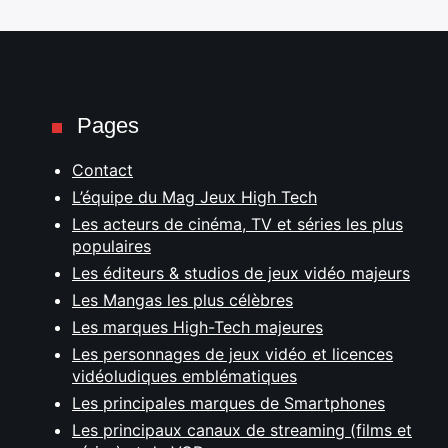
Pages
Contact
L’équipe du Mag Jeux High Tech
Les acteurs de cinéma, TV et séries les plus
populaires
Les éditeurs & studios de jeux vidéo majeurs
Les Mangas les plus célèbres
Les marques High-Tech majeures
Les personnages de jeux vidéo et licences
vidéoludiques emblématiques
Les principales marques de Smartphones
Les principaux canaux de streaming (films et