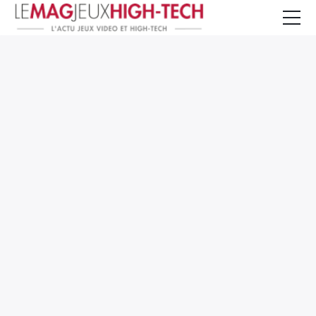
Jeux Vidéo
PC et Hardware
Smartphone et Tablettes
High-Tech
Mangas et Comics
TV, cinéma
Test