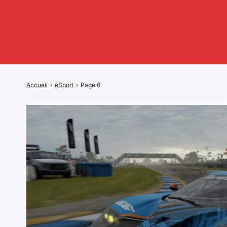
Accueil
›
eSport
›
Page 6