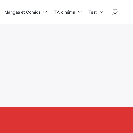
×
Mangas et Comics
TV, cinéma
Test