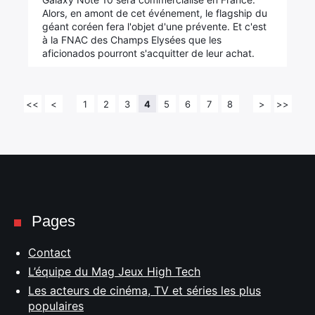
Alors, en amont de cet événement, le flagship du
géant coréen fera l'objet d'une prévente. Et c'est
à la FNAC des Champs Elysées que les
aficionados pourront s'acquitter de leur achat.
<<
<
1
2
3
4
5
6
7
8
>
>>
Pages
Contact
L’équipe du Mag Jeux High Tech
Les acteurs de cinéma, TV et séries les plus
populaires