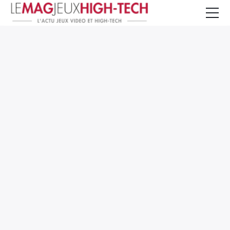
Jeux Vidéo
PC et Hardware
Smartphone et Tablettes
High-Tech
Mangas et Comics
TV, cinéma
Test