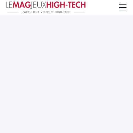
Jeux Vidéo
PC et Hardware
Smartphone et Tablettes
High-Tech
Mangas et Comics
TV, cinéma
Test