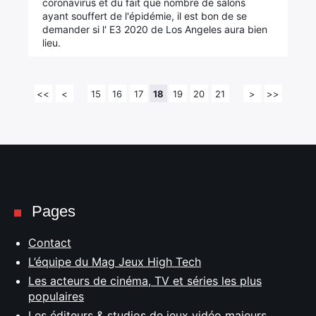
coronavirus et du fait que nombre de salons
ayant souffert de l'épidémie, il est bon de se
demander si l' E3 2020 de Los Angeles aura bien
lieu.
<<
<
15
16
17
18
19
20
21
>
>>
Pages
Contact
L’équipe du Mag Jeux High Tech
Les acteurs de cinéma, TV et séries les plus
populaires
Les éditeurs & studios de jeux vidéo majeurs