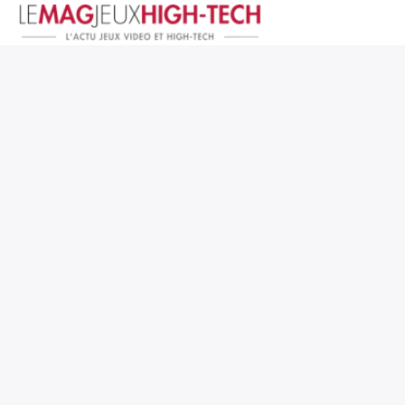
Jeux Vidéo
PC et Hardware
Smartphone et Tablettes
High-Tech
Mangas et Comics
TV, cinéma
Test