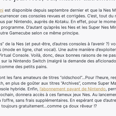
ni
est disponible depuis septembre dernier et que la Nes Min
currencer ces consoles revues et corrigées. C’est, tout d
nus par Nintendo, auprès de
Kotaku
. En effet, pour le mome
au programme. D’autant qu’après les Nes et les Super Nes Mi
autre Gamecube selon ce même principe.
es” de la Nes (et peut-être, d’autres consoles à l’avenir ?) 
 (mode en ligne, chat vocal). Une autre manière d’exploiter
 Virtual Console. Voilà, donc, deux bonnes raisons de ne pas
an sur la Nintendo Switch (malgré la demande des aficionado
 comme des petits pains.
t les fans amateurs de titres “oldschool”…Pour l’heure, rest
h, en plus de goûter aux titres “Archives”, comme Super Mar
nsole hybride. Enfin,
l’abonnement payant de Nintendo
, per
rochain, donnera accès à ces fameux jeux Nes. Au lancement,
 l’offre, sans frais supplémentaires. En espérant que d’autre
t, toujours gratuitement…comme ça doux rêveur !?