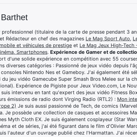
 Barthet
professionnel (titulaire de la carte de presse pendant 3 ans
 et Rédacteur en chef des magazines
Le Mag Sport Auto
,
L
mobile et véhicules de prestige
et
Le Mag Jeux High-Tech -
cinéma, Smartphones
.
Expérience de Gamer et de collecti
rt d'une solide expérience en compétition avec 55 courses
s diverses catégories : Passionné de jeux vidéo depuis l'âge
 consoles Nintendo Nes et Gameboy. J'ai également été séle
i du jeu vidéo Gamecube Super Smash Bros Melee sur la 
ional). Expérience de Pigiste pour Jeux Video.com, Le Nouv
je suis intervenu en tant qu'expert des jeux vidéo Fitness B
eurs émissions de radio dont Virging Radio (RTL2) :
Mon inte
rope 2)
Je suis aussi passionné de Tech, de comics (Marve
ya. Je possède une collection de casques et accessoires Ma
ines Myth Cloth EX. Je suis également cosplayeur (Star War
éma et de séries, j'ai été figurant dans le film d'Olivier M
suis l'auteur d'un ouvrage publié chez l'Harmattan. J'ai ré