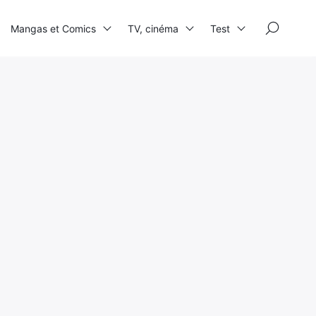
×
Mangas et Comics
TV, cinéma
Test