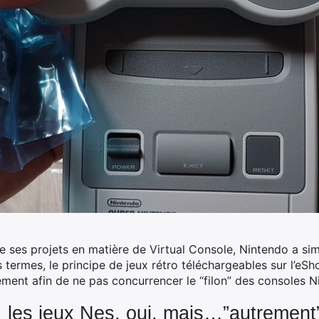
de ses projets en matière de Virtual Console, Nintendo a si
s termes, le principe de jeux rétro téléchargeables sur l’eSho
ement afin de ne pas concurrencer le “filon” des consoles 
 les jeux Nes, oui, mais…”autrement”