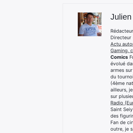
Julien
Rédacteur 
Directeur
Actu auto
Gaming, 
Comics
Fo
évolué dan
armes sur
du tourno
(4ème nat
ailleurs, 
sur plusi
Radio (Eu
Saint Sei
des figur
Fan de cin
outre, je 