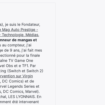
), je suis le Fondateur,
e Mag Auto Prestige -
 Technologie, Médias,
onneur de mangas et
 au compteur, j'ai
 de 9 ans, j'ai fait mes
ctionné pour la finale
chaîne TV Game One
el Obs et e TF1. Par
oxing (Switch et Switch 2)
rvention sur Virgin
l, DC Comics) et de
rvel Legends Series et
s, DC Comics, Marvel).
archal, LES LYONNAIS. En
cemment été intervenant