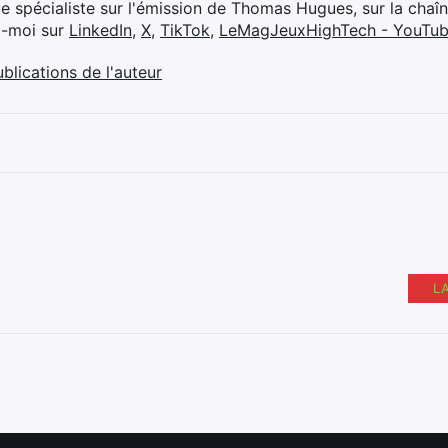
ue spécialiste sur l'émission de Thomas Hugues, sur la chaî
z-moi sur
LinkedIn
,
X
,
TikTok
,
LeMagJeuxHighTech - YouTu
ublications de l'auteur
L