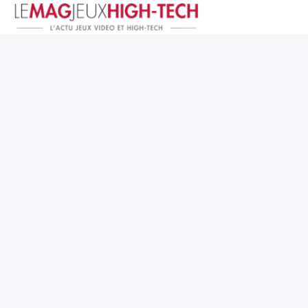
Jeux Vidéo
PC et Hardware
Smartphone et Tablettes
High-Tech
Mangas et Comics
TV, cinéma
Test