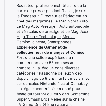
Rédacteur professionnel (titulaire de la
carte de presse pendant 3 ans), je suis
le Fondateur, Directeur et Rédacteur en
chef des magazines
Le Mag Sport Auto
,
Le Mag Auto Prestige - Actu automobile
et véhicules de prestige
et
Le Mag Jeux
High-Tech - Technologie, Médias,
Gaming, cinéma, Smartphones
.
Expérience de Gamer et de
collectionneur de mangas et Comics
Fort d'une solide expérience en
compétition avec 55 courses au
compteur, j'ai évolué dans diverses
catégories : Passionné de jeux vidéo
depuis l'âge de 9 ans, j'ai fait mes armes
sur consoles Nintendo Nes et Gameboy.
J'ai également été sélectionné pour la
finale du tournoi du jeu vidéo Gamecube
Super Smash Bros Melee sur la chaîne
TV Game One (4ème national).