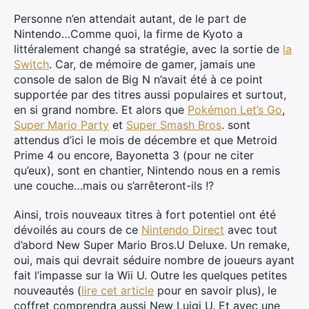
Personne n’en attendait autant, de le part de
Nintendo…Comme quoi, la firme de Kyoto a
littéralement changé sa stratégie, avec la sortie de
la
Switch
. Car, de mémoire de gamer, jamais une
console de salon de Big N n’avait été à ce point
supportée par des titres aussi populaires et surtout,
en si grand nombre. Et alors que
Pokémon Let’s Go
,
Super Mario Party
et
Super Smash Bros
. sont
attendus d’ici le mois de décembre et que Metroid
Prime 4 ou encore, Bayonetta 3 (pour ne citer
qu’eux), sont en chantier, Nintendo nous en a remis
une couche…mais ou s’arrêteront-ils !?
Ainsi, trois nouveaux titres à fort potentiel ont été
dévoilés au cours de ce
Nintendo Direct
avec tout
d’abord New Super Mario Bros.U Deluxe. Un remake,
oui, mais qui devrait séduire nombre de joueurs ayant
fait l’impasse sur la Wii U. Outre les quelques petites
nouveautés (
lire cet article
pour en savoir plus), le
coffret comprendra aussi New Luigi U. Et avec une