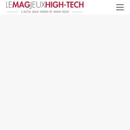
Jeux Vidéo
PC et Hardware
Smartphone et Tablettes
High-Tech
Mangas et Comics
TV, cinéma
Test