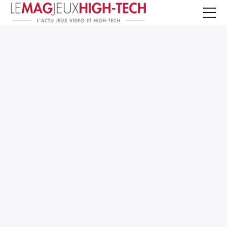
Jeux Vidéo
PC et Hardware
Smartphone et Tablettes
High-Tech
Mangas et Comics
TV, cinéma
Test