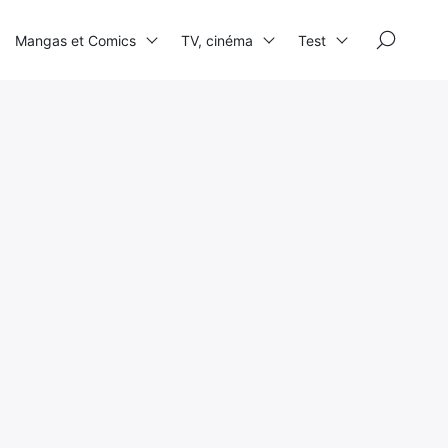
×
Mangas et Comics
TV, cinéma
Test