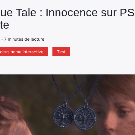
gue Tale : Innocence sur P
te
 - 7 minutes de lecture
focus home interactive
Test