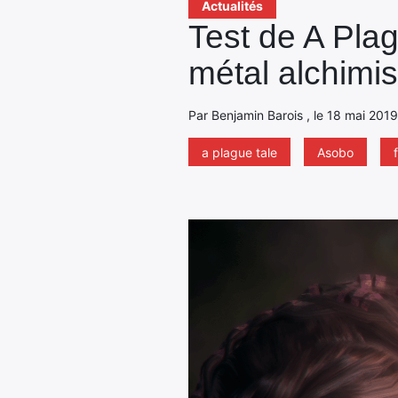
Actualités
Test de A Pla
métal alchimis
Par Benjamin Barois , le 18 mai 2019
a plague tale
Asobo