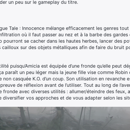
arder un peu sur le gameplay du titre.
lague Tale : Innocence mélange efficacement les genres tout
iltration où il faut passer au nez et à la barbe des gardes d
 pourront se cacher dans les hautes herbes, lancer des pots
 cailloux sur des objets métalliques afin de faire du bruit 
tilité puisqu’Amicia est équipée d’une fronde qu’elle peut d
a paraît un peu léger mais la jeune fille vise comme Robin d
 non casquée K.O. d’un coup. Son utilisation en revanche es
e preuve de réflexion avant de l’utiliser. Tout au long de l’
 fronde avec diverses utilités : allumer/éteindre des feux, at
 diversifier vos approches et de vous adapter selon les sit