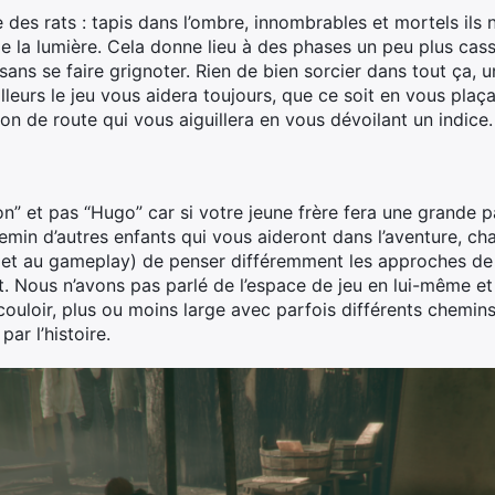
 des rats : tapis dans l’ombre, innombrables et mortels ils 
 la lumière. Cela donne lieu à des phases un peu plus casse-
ans se faire grignoter. Rien de bien sorcier dans tout ça, 
illeurs le jeu vous aidera toujours, que ce soit en vous plaç
n de route qui vous aiguillera en vous dévoilant un indice.
non” et pas “Hugo” car si votre jeune frère fera une grande p
min d’autres enfants qui vous aideront dans l’aventure, cha
r (et au gameplay) de penser différemment les approches d
oit. Nous n’avons pas parlé de l’espace de jeu en lui-même et 
couloir, plus ou moins large avec parfois différents chemin
ar l’histoire.