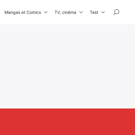
×
Mangas et Comics
TV, cinéma
Test