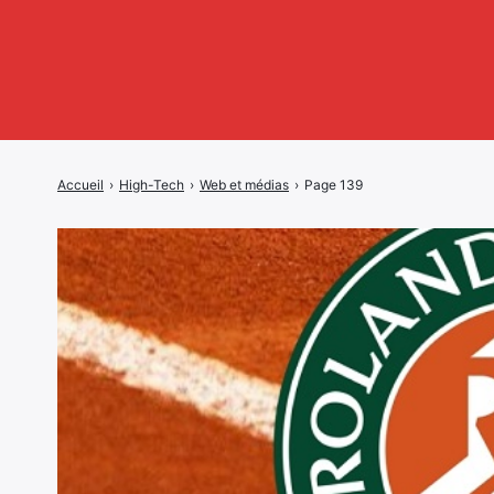
Accueil
›
High-Tech
›
Web et médias
›
Page 139