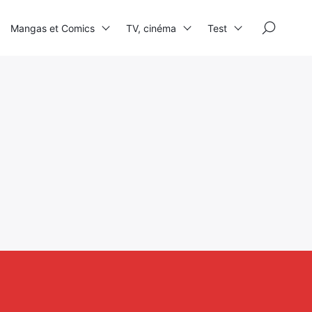
×
Mangas et Comics
TV, cinéma
Test