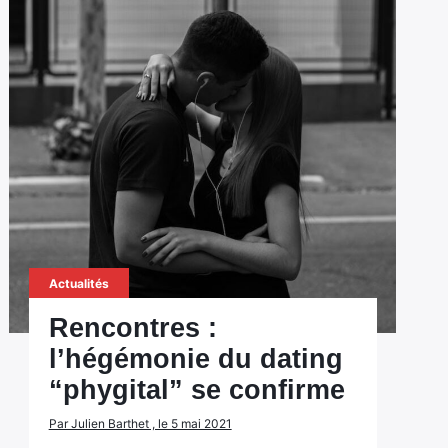
Actualités
Rencontres :
l’hégémonie du dating
“phygital” se confirme
Par Julien Barthet , le 5 mai 2021