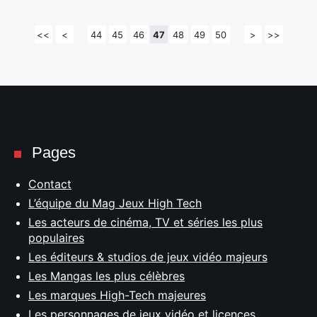
<<
<
44
45
46
47
48
49
50
>
>>
Pages
Contact
L’équipe du Mag Jeux High Tech
Les acteurs de cinéma, TV et séries les plus
populaires
Les éditeurs & studios de jeux vidéo majeurs
Les Mangas les plus célèbres
Les marques High-Tech majeures
Les personnages de jeux vidéo et licences