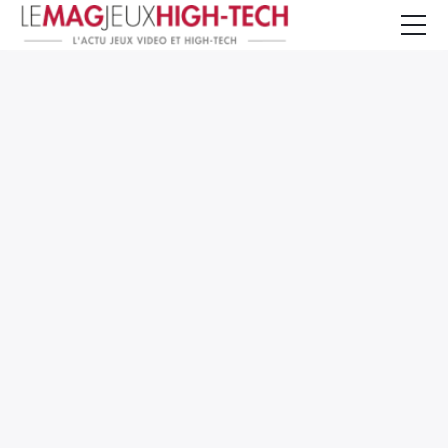
Jeux Vidéo
PC et Hardware
Smartphone et Tablettes
High-Tech
Mangas et Comics
TV, cinéma
Test