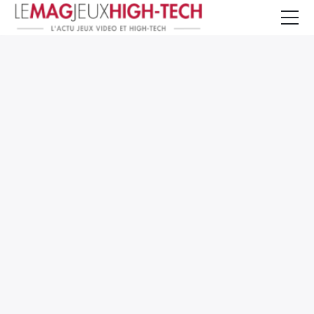
Jeux Vidéo
PC et Hardware
Smartphone et Tablettes
High-Tech
Mangas et Comics
TV, cinéma
Test