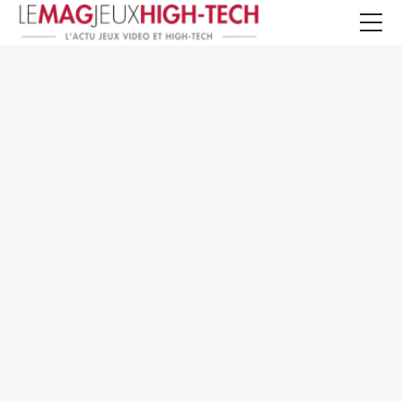
Jeux Vidéo
PC et Hardware
Smartphone et Tablettes
High-Tech
Mangas et Comics
TV, cinéma
Test