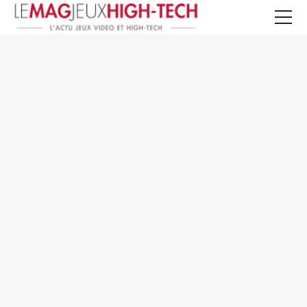
Jeux Vidéo
PC et Hardware
Smartphone et Tablettes
High-Tech
Mangas et Comics
TV, cinéma
Test