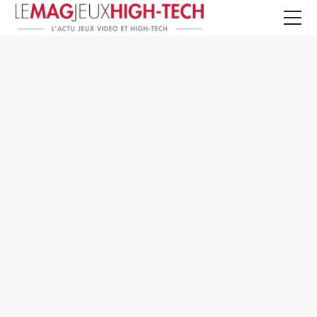
Jeux Vidéo
PC et Hardware
Smartphone et Tablettes
High-Tech
Mangas et Comics
TV, cinéma
Test