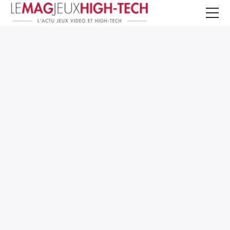
Jeux Vidéo
PC et Hardware
Smartphone et Tablettes
High-Tech
Mangas et Comics
TV, cinéma
Test