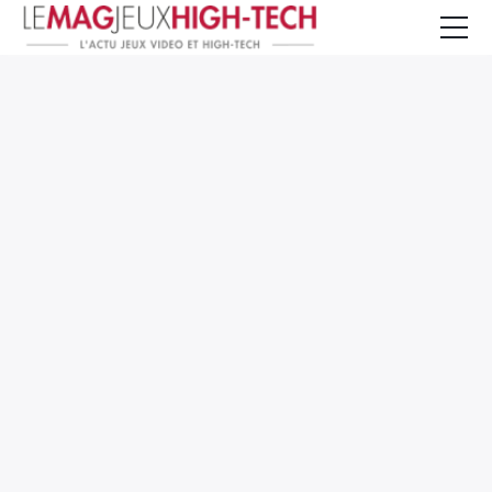
Jeux Vidéo
PC et Hardware
Smartphone et Tablettes
High-Tech
Mangas et Comics
TV, cinéma
Test