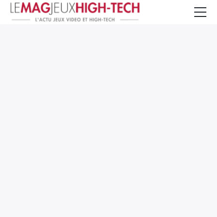
Jeux Vidéo
PC et Hardware
Smartphone et Tablettes
High-Tech
Mangas et Comics
TV, cinéma
Test