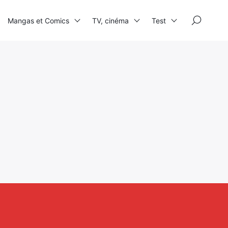
×
Mangas et Comics
TV, cinéma
Test