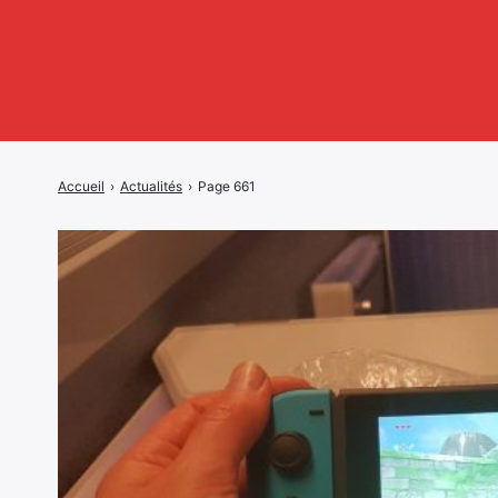
Accueil
›
Actualités
›
Page 661