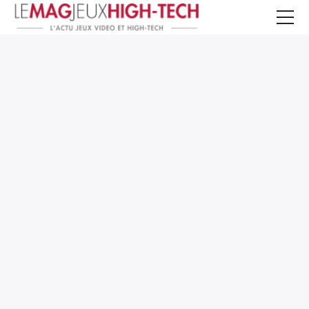
Jeux Vidéo
PC et Hardware
Smartphone et Tablettes
High-Tech
Mangas et Comics
TV, cinéma
Test