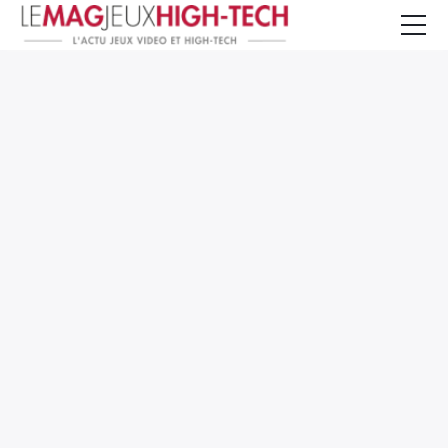
Jeux Vidéo
PC et Hardware
Smartphone et Tablettes
High-Tech
Mangas et Comics
TV, cinéma
Test