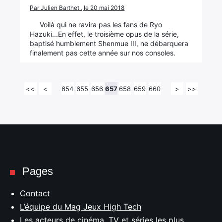
Par Julien Barthet , le 20 mai 2018
Voilà qui ne ravira pas les fans de Ryo
Hazuki...En effet, le troisième opus de la série,
baptisé humblement Shenmue III, ne débarquera
finalement pas cette année sur nos consoles.
<<
<
654
655
656
657
658
659
660
>
>>
Pages
Contact
L’équipe du Mag Jeux High Tech
Les acteurs de cinéma, TV et séries les plus