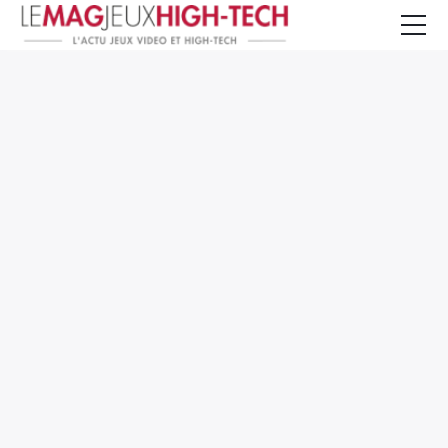
Jeux Vidéo
PC et Hardware
Smartphone et Tablettes
High-Tech
Mangas et Comics
TV, cinéma
Test